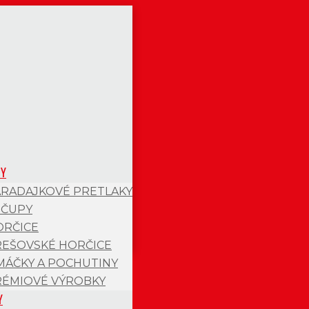
TY
ARADAJKOVÉ PRETLAKY
EČUPY
ORČICE
REŠOVSKÉ HORČICE
MÁČKY A POCHUTINY
RÉMIOVÉ VÝROBKY
Y