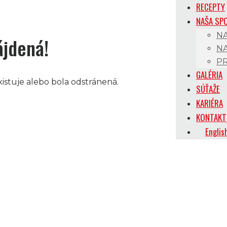
RECEPTY
NAŠA SP
N
ájdená!
NA
P
GALÉRIA
xistuje alebo bola odstránená.
SÚŤAŽE
KARIÉRA
KONTAKT
Englis