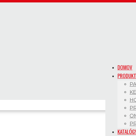
DOMOV
PRODUK
P
K
H
P
O
P
KATALÓG