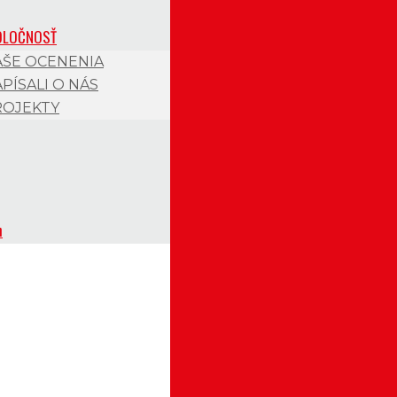
OLOČNOSŤ
AŠE OCENENIA
PÍSALI O NÁS
ROJEKTY
h