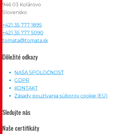
946 03 Kolárovo
Slovensko
+421 35 777 1895
+421 35 777 5090
tomata@tomata.sk
Dôležité odkazy
NAŠA SPOLOČNOSŤ
GDPR
KONTAKT
Zásady používania súborov cookie (EÚ)
Sledujte nás
Naše certifikáty