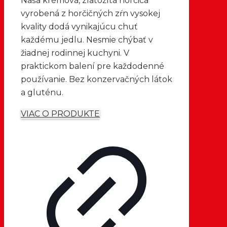
Naša krémová, zlatožltá horčica
vyrobená z horčičných zŕn vysokej
kvality dodá vynikajúcu chuť
každému jedlu. Nesmie chýbať v
žiadnej rodinnej kuchyni. V
praktickom balení pre každodenné
používanie. Bez konzervačných látok
a gluténu.
VIAC O PRODUKTE