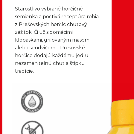
Starostlivo vybrané horčičné
semienka a poctivá receptúra robia
z Prešovských horčíc chuťový
zážitok. Či už s domácimi
klobáskami, grilovaným mäsom
alebo sendvičom – Prešovské
horčice dodajú každému jedlu
nezameniteľnú chuť a štipku
tradície.