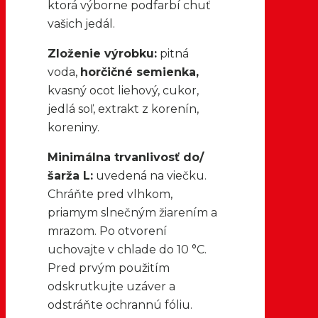
ktorá výborne podfarbí chuť
vašich jedál.
Zloženie výrobku:
pitná
voda,
horčičné semienka,
kvasný ocot liehový, cukor,
jedlá soľ, extrakt z korenín,
koreniny.
Minimálna trvanlivosť do/
šarža L:
uvedená na viečku.
Chráňte pred vlhkom,
priamym slnečným žiarením a
mrazom. Po otvorení
uchovajte v chlade do 10 °C.
Pred prvým použitím
odskrutkujte uzáver a
odstráňte ochrannú fóliu.