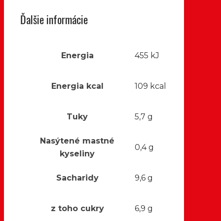
Ďalšie informácie
Energia
455 kJ
Energia kcal
109 kcal
Tuky
5,7 g
Nasýtené mastné
0,4 g
kyseliny
Sacharidy
9,6 g
z toho cukry
6,9 g