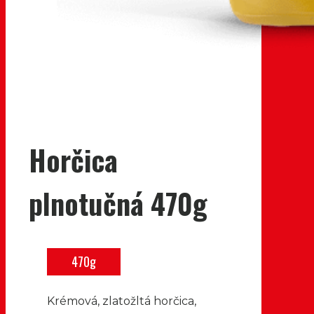
Horčica
plnotučná 470g
470g
Krémová, zlatožltá horčica,